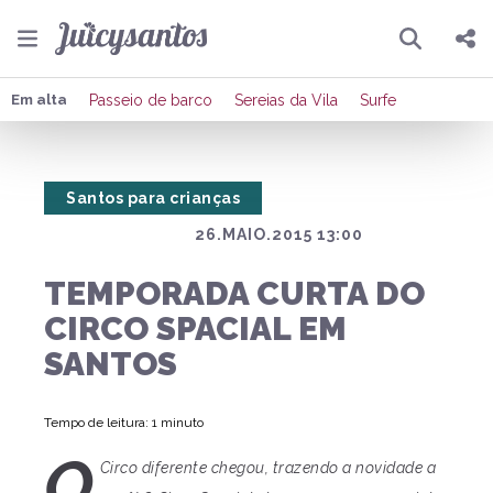
Pesquisar
Compartilhar
Em alta
Passeio de barco
Sereias da Vila
Surfe
Copiar o link
Santos para crianças
Enviar por Whatsapp
26.MAIO.2015 13:00
Publicar no Facebook
TEMPORADA CURTA DO
Publicar no X
CIRCO SPACIAL EM
SANTOS
Tempo de leitura: 1 minuto
O
Circo diferente chegou, trazendo a novidade a