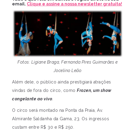
email.
Clique e assine a nossa newsletter gratuita!
Fotos: Ligiane Braga, Fernanda Pires Guimarães e
Jocelino Leão
Além dele, o público ainda prestigiará atrações
vindas de fora do circo, como
Frozen, um show
congelante ao vivo
.
O circo será montado na Ponta da Praia, Av.
Almirante Saldanha da Gama, 23. Os ingressos
custam entre R$ 30 e R$ 250.