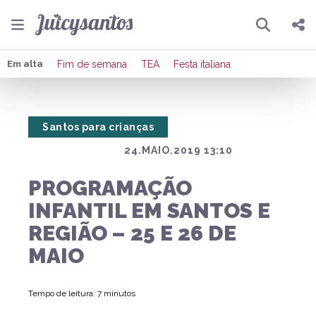
Pesquisar
Compartilhar
Em alta
Fim de semana
TEA
Festa italiana
Copiar o link
Santos para crianças
Enviar por Whatsapp
24.MAIO.2019 13:10
Publicar no Facebook
PROGRAMAÇÃO
Publicar no X
INFANTIL EM SANTOS E
REGIÃO – 25 E 26 DE
MAIO
Tempo de leitura: 7 minutos