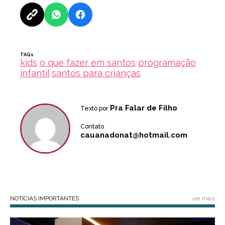
TAGs
kids
o que fazer em santos
programação
infantil
santos para crianças
Pra Falar de Filho
Texto por
Contato
cauanadonat@hotmail.com
NOTÍCIAS IMPORTANTES
ver mais