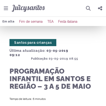
Pesquisar
Compartilhar
Em alta
Fim de semana
TEA
Festa italiana
Copiar o link
Santos para crianças
Enviar por Whatsapp
Última atualização:
03-05-2019
Publicar no Facebook
09:12
Publicação:
03-05-2019 08:55
Publicar no X
PROGRAMAÇÃO
INFANTIL EM SANTOS E
REGIÃO – 3 A 5 DE MAIO
Tempo de leitura: 6 minutos