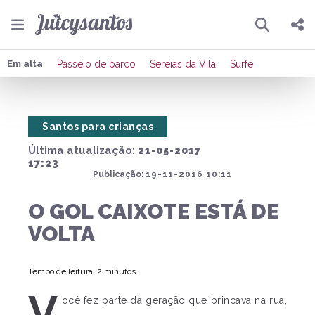
Pesquisar
Compartilhar
Em alta
Passeio de barco
Sereias da Vila
Surfe
Copiar o link
Santos para crianças
Enviar por Whatsapp
Última atualização:
21-05-2017
Publicar no Facebook
17:23
Publicação:
19-11-2016 10:11
Publicar no X
O GOL CAIXOTE ESTÁ DE
VOLTA
Tempo de leitura: 2 minutos
V
ocê fez parte da geração que brincava na rua,