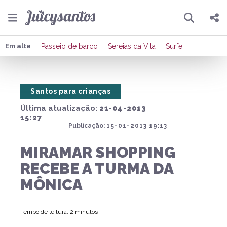
Pesquisar
Compartilhar
Em alta
Passeio de barco
Sereias da Vila
Surfe
Copiar o link
Santos para crianças
Enviar por Whatsapp
Última atualização:
21-04-2013
Publicar no Facebook
15:27
Publicação:
15-01-2013 19:13
Publicar no X
MIRAMAR SHOPPING
RECEBE A TURMA DA
MÔNICA
Tempo de leitura: 2 minutos