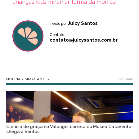
crianças
kids
miramar
turma da mônica
Juicy Santos
Texto por
Contato
contato@juicysantos.com.br
NOTÍCIAS IMPORTANTES
ver mais
Ciência de graça no Valongo: carreta do Museu Catavento
chega a Santos