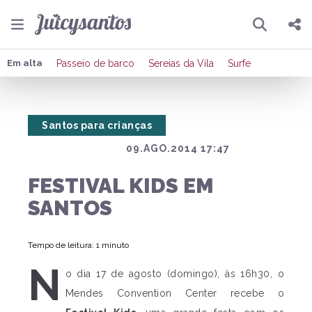
Pesquisar
Compartilhar
Em alta
Passeio de barco
Sereias da Vila
Surfe
Copiar o link
Santos para crianças
Enviar por Whatsapp
09.AGO.2014 17:47
Publicar no Facebook
FESTIVAL KIDS EM
Publicar no X
SANTOS
Tempo de leitura: 1 minuto
N
o dia 17 de agosto (domingo), às 16h30, o
Mendes Convention Center recebe o