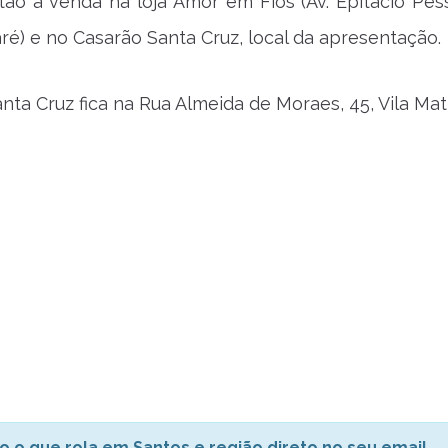
ão à venda na loja Amor em Fios (Av. Epitácio Pess
aré) e no Casarão Santa Cruz, local da apresentação.
nta Cruz fica na Rua Almeida de Moraes, 45, Vila Mat
o o que rola em Santos e região direto no seu email.