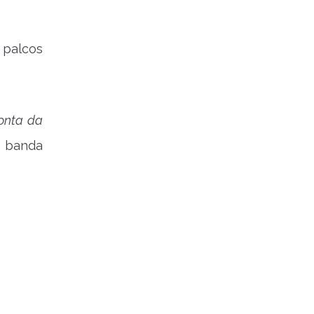
 palcos
onta da
a banda