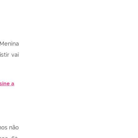
Menina
tir vai
sine a
nos não