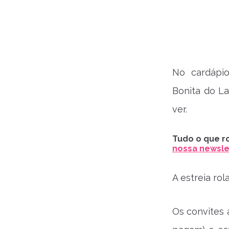
No cardápi
Bonita do La
ver.
Tudo o que ro
nossa newslet
A estreia rol
Os convites 