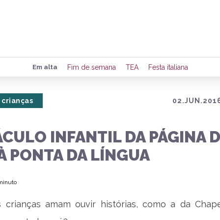
Preencha seus dados para rece
Em alta
Fim de semana
TEA
Festa italiana
de eventos e notícias da região
 crianças
02.JUN.2016
Quero 
CULO INFANTIL DA PÁGINA 
À PONTA DA LÍNGUA
 minuto
s crianças amam ouvir histórias, como a da Chap