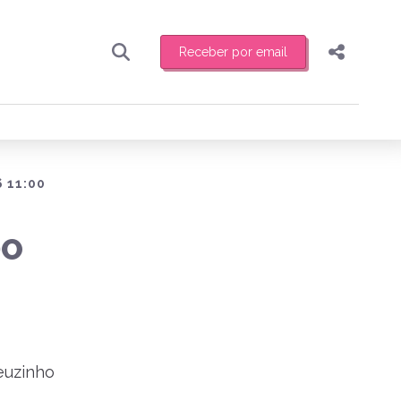
Receber por email
Pesquisar
Compartilhar
ber toda sexta-feira de manhã o resumo
.
Copiar o link
Enviar por Whatsapp
 11:00
Publicar no Facebook
receber novidades
DO
Publicar no X
euzinho