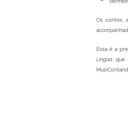
Vermelh
Os contos, 
acompanhado
Essa é a pre
Língua
, que
MusiContand