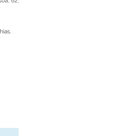
oa, 62,
hias.