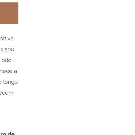
sitiva
 2.500
íodo,
nhece a
o longo
tecem
,
ro de