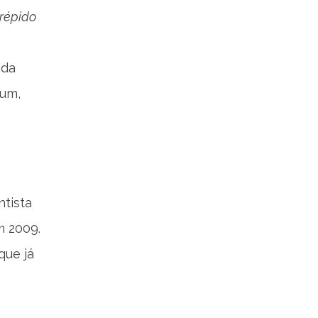
répido
ida
oum,
ntista
m 2009.
que já