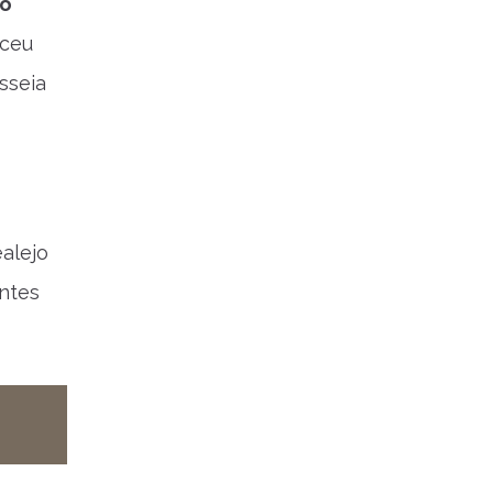
jo
sceu
sseia
alejo
antes