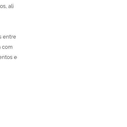
s, ali
s entre
a com
entos e