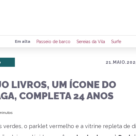
Preencha seus dados para rece
Em alta
Passeio de barco
Sereias da Vila
Surfe
de eventos e notícias da região
o
21.MAIO.202
Quero 
O LIVROS, UM ÍCONE DO
GA, COMPLETA 24 ANOS
 minutos
s verdes, o parklet vermelho e a vitrine repleta de d