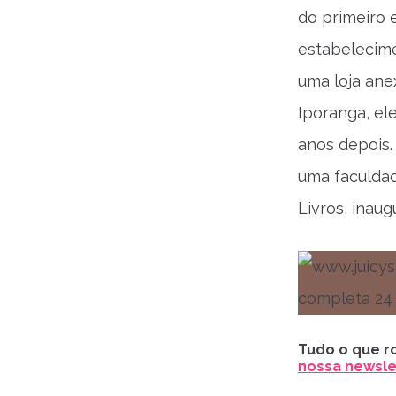
do primeiro 
estabelecime
uma loja ane
Iporanga, el
anos depois.
uma faculdad
Livros, inau
Tudo o que ro
nossa newslet