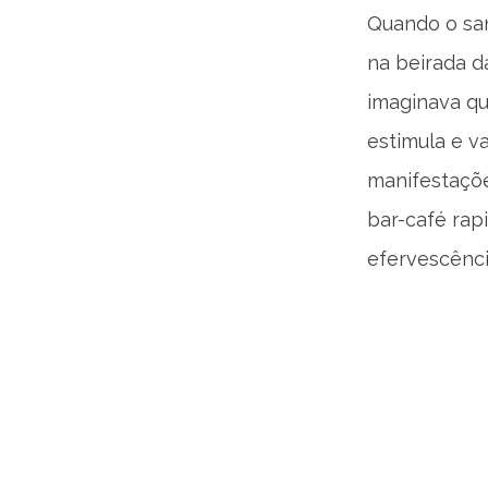
Quando o sant
na beirada d
imaginava qu
estimula e va
manifestaçõe
bar-café rap
efervescência