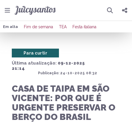
Pesquisar
Compartilhar
Em alta
Fim de semana
TEA
Festa italiana
Copiar o link
Para curtir
Enviar por Whatsapp
Última atualização:
09-12-2025
Publicar no Facebook
21:14
Publicação:
24-10-2025 08:32
Publicar no X
CASA DE TAIPA EM SÃO
VICENTE: POR QUE É
URGENTE PRESERVAR O
BERÇO DO BRASIL