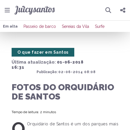
Pesquisar
Compartilhar
Em alta
Passeio de barco
Sereias da Vila
Surfe
Copiar o link
O que fazer em Santos
Enviar por Whatsapp
Última atualização:
01-06-2018
Publicar no Facebook
16:31
Publicação:
02-06-2014 08:08
Publicar no X
FOTOS DO ORQUIDÁRIO
DE SANTOS
Tempo de leitura: 2 minutos
O
Orquidário de Santos é um dos parques mais