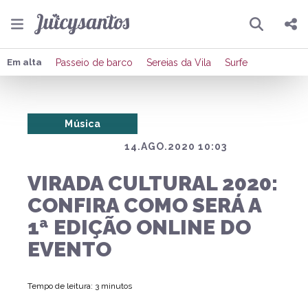
Pesquisar
Compartilhar
Em alta
Passeio de barco
Sereias da Vila
Surfe
Copiar o link
Música
Enviar por Whatsapp
14.AGO.2020 10:03
Publicar no Facebook
VIRADA CULTURAL 2020:
Publicar no X
CONFIRA COMO SERÁ A
1ª EDIÇÃO ONLINE DO
EVENTO
Tempo de leitura: 3 minutos