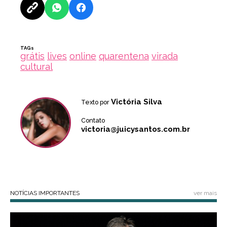
TAGs
grátis
lives
online
quarentena
virada
cultural
Victória Silva
Texto por
Contato
victoria@juicysantos.com.br
NOTÍCIAS IMPORTANTES
ver mais