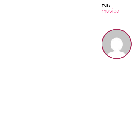
TAGs
música