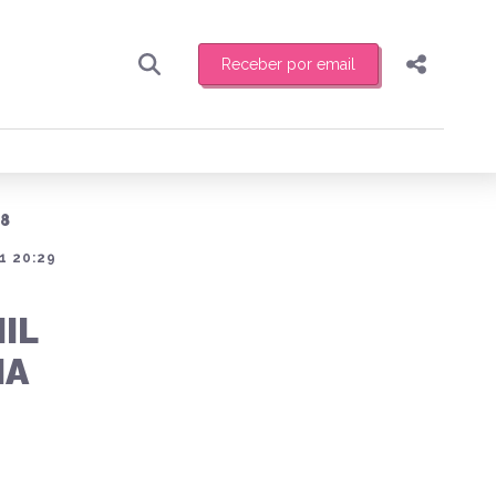
Receber por email
Pesquisar
Compartilhar
ber toda sexta-feira de manhã o resumo
.
Copiar o link
18
Enviar por Whatsapp
1 20:29
Publicar no Facebook
receber novidades
IL
Publicar no X
NA