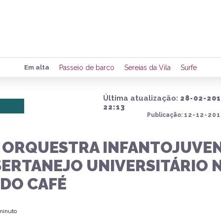
Preencha seus dados para rece
Em alta
Passeio de barco
Sereias da Vila
Surfe
de eventos e notícias da região
Última atualização:
28-02-20
22:13
Publicação:
12-12-201
Quero 
: ORQUESTRA INFANTOJUVEN
SERTANEJO UNIVERSITÁRIO 
 DO CAFÉ
 minuto