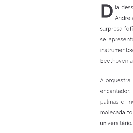
D
ia des
Andre
surpresa fof
se apresent
instrumento
Beethoven a 
A orquestra
encantador:
palmas e in
molecada toc
universitário