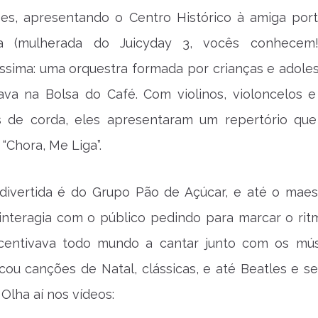
ses, apresentando o Centro Histórico à amiga por
ia (mulherada do Juicyday 3, vocês conhecem!
íssima: uma orquestra formada por crianças e adole
ava na Bolsa do Café. Com violinos, violoncelos e
s de corda, eles apresentaram um repertório que
“Chora, Me Liga”.
 divertida é do Grupo Pão de Açúcar, e até o maes
 interagia com o público pedindo para marcar o ri
centivava todo mundo a cantar junto com os mús
ou canções de Natal, clássicas, e até Beatles e se
. Olha aí nos vídeos: