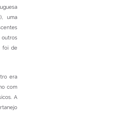
tuguesa
), uma
scentes
 outros
 foi de
tro era
tmo com
icos. A
rtanejo