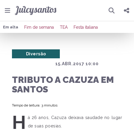
Pesquisar
Compartilhar
Em alta
Fim de semana
TEA
Festa italiana
Copiar o link
Diversão
Enviar por Whatsapp
15.ABR.2017 10:00
Publicar no Facebook
TRIBUTO A CAZUZA EM
Publicar no X
SANTOS
Tempo de leitura: 3 minutos
H
á 26 anos, Cazuza deixava saudade no lugar
de suas poesias.