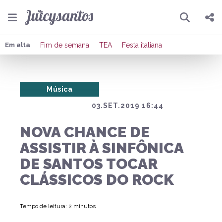
Pesquisar
Compartilhar
Em alta
Fim de semana
TEA
Festa italiana
Copiar o link
Música
Enviar por Whatsapp
03.SET.2019 16:44
Publicar no Facebook
NOVA CHANCE DE
Publicar no X
ASSISTIR À SINFÔNICA
DE SANTOS TOCAR
CLÁSSICOS DO ROCK
Tempo de leitura: 2 minutos