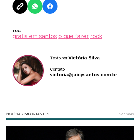
TAGs
grátis em santos
o que fazer
rock
Victória Silva
Texto por
Contato
victoria@juicysantos.com.br
NOTÍCIAS IMPORTANTES
ver mais