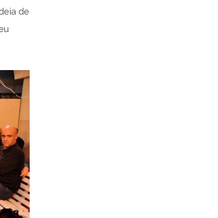
deia de
seu