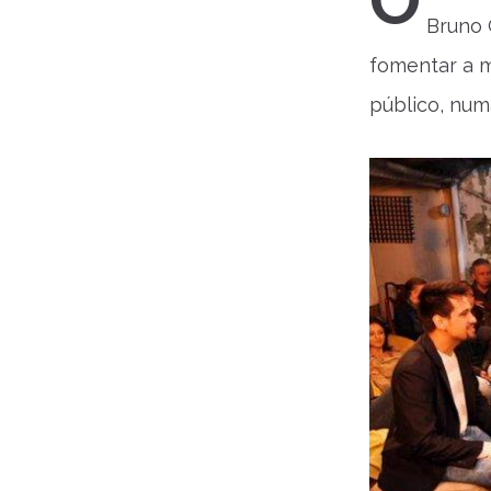
O
Bruno 
fomentar a m
público, num