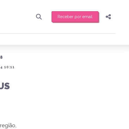
Receber por email
Pesquisar
Compartilhar
ber toda sexta-feira de manhã o resumo
.
Copiar o link
18
Enviar por Whatsapp
4 10:11
Publicar no Facebook
receber novidades
US
Publicar no X
região,