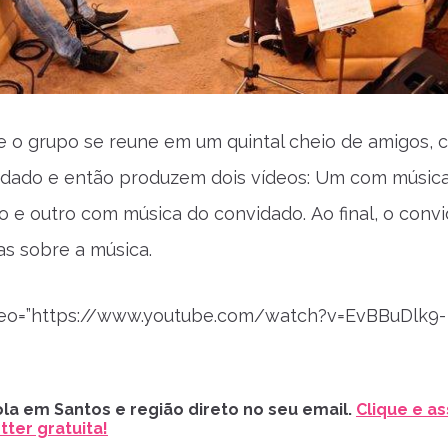
 o grupo se reune em um quintal cheio de amigos,
idado e então produzem dois vídeos: Um com músic
rio e outro com música do convidado. Ao final, o conv
as sobre a música.
ideo=”https://www.youtube.com/watch?v=EvBBuDlk9-
la em Santos e região direto no seu email.
Clique e as
ter gratuita!