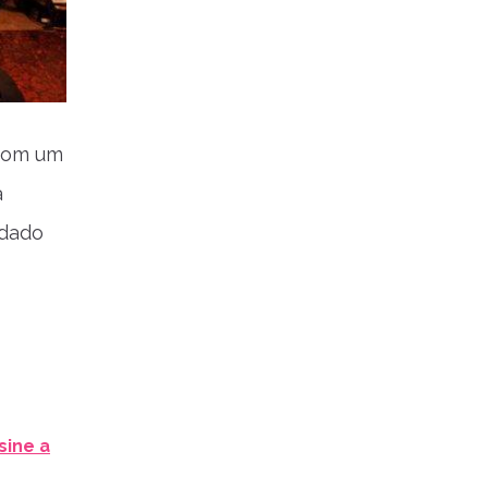
 com um
a
idado
sine a