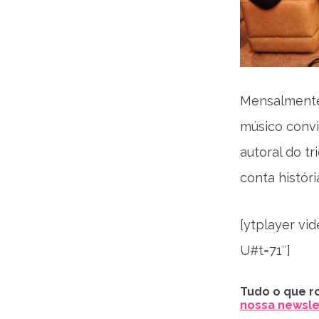
Mensalmente
músico conv
autoral do t
conta históri
[ytplayer v
U#t=71″]
Tudo o que ro
nossa newslet