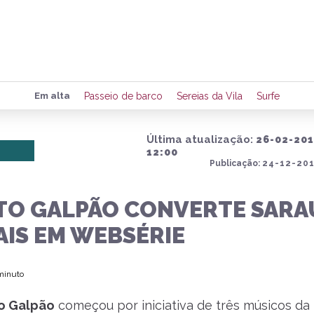
Preencha seus dados para rece
Em alta
Passeio de barco
Sereias da Vila
Surfe
de eventos e notícias da região
Última atualização:
26-02-20
12:00
Publicação:
24-12-201
Quero 
TO GALPÃO CONVERTE SARA
AIS EM WEBSÉRIE
 minuto
o Galpão
começou por iniciativa de três músicos da 