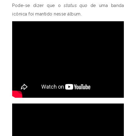
Pode-se dizer que o
status quo
de uma banda
icônica foi mantido nesse álbum.