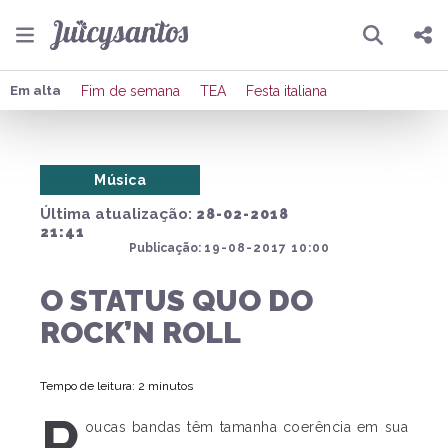
Pesquisar
Compartilhar
Em alta
Fim de semana
TEA
Festa italiana
Copiar o link
Música
Enviar por Whatsapp
Última atualização:
28-02-2018
Publicar no Facebook
21:41
Publicação:
19-08-2017 10:00
Publicar no X
O STATUS QUO DO
ROCK’N ROLL
Tempo de leitura: 2 minutos
P
oucas bandas têm tamanha coerência em sua