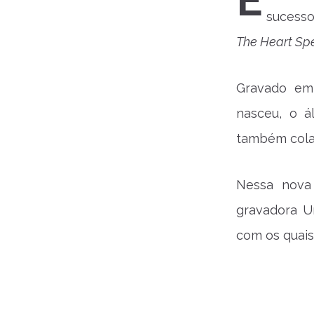
E
sucess
The Heart Sp
Gravado em 
nasceu, o á
também cola
Nessa nova 
gravadora U
com os quais 