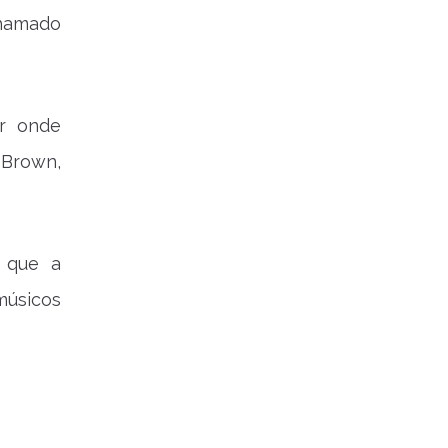
chamado
ar onde
 Brown,
, que a
músicos