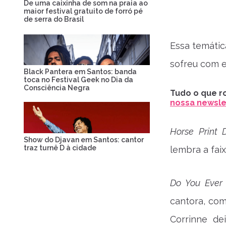
De uma caixinha de som na praia ao
maior festival gratuito de forró pé
de serra do Brasil
Essa temátic
sofreu com e
Black Pantera em Santos: banda
toca no Festival Geek no Dia da
Consciência Negra
Tudo o que ro
nossa newslet
Horse Print D
Show do Djavan em Santos: cantor
traz turnê D à cidade
lembra a fai
Do You Ever
cantora, co
Corrinne de