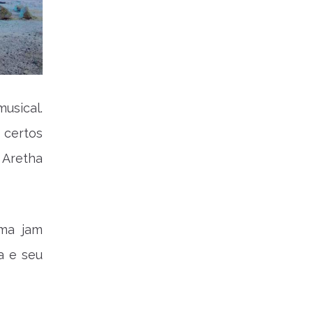
sical.
 certos
 Aretha
uma jam
a e seu