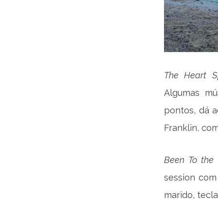
The Heart S
Algumas mús
pontos, dá 
Franklin, com
Been To the
session com 
marido, tecla