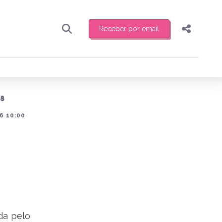
Receber por email
Pesquisar
Compartilhar
ber toda sexta-feira de manhã o resumo
.
Copiar o link
18
Enviar por Whatsapp
6 10:00
Publicar no Facebook
receber novidades
Publicar no X
da pelo