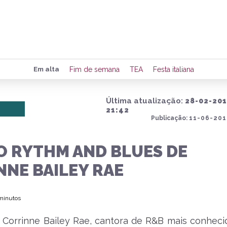
Preencha seus dados para rece
Em alta
Fim de semana
TEA
Festa italiana
de eventos e notícias da região
Última atualização:
28-02-20
21:42
Publicação:
11-06-201
Quero 
O RYTHM AND BLUES DE
NNE BAILEY RAE
 minutos
 Corrinne Bailey Rae, cantora de R&B mais conheci