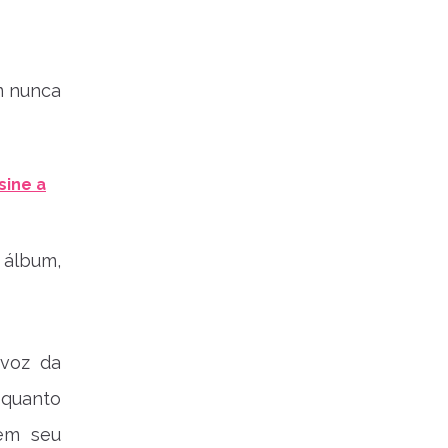
m nunca
sine a
álbum,
voz da
 quanto
 em seu