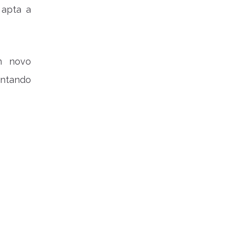
 apta a
m novo
ontando