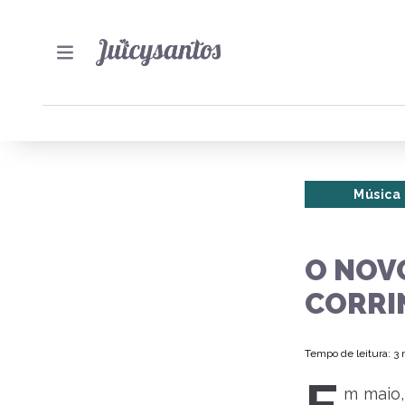
Música
O NOV
CORRI
Tempo de leitura: 3
m maio,