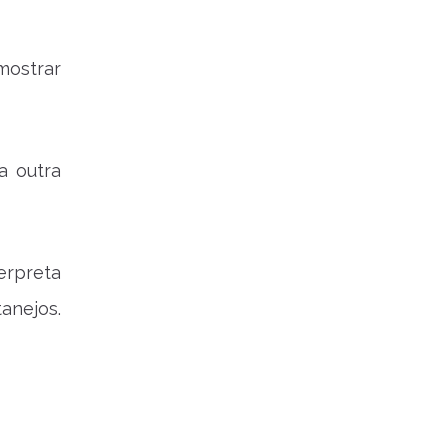
 mostrar
a outra
erpreta
anejos.