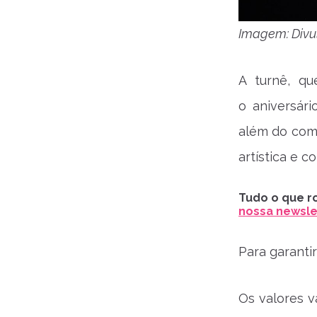
Imagem: Div
A turnê, qu
o aniversár
além do comp
artística e c
Tudo o que ro
nossa newslet
Para garanti
Os valores v