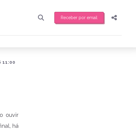
Receber por email
Pesquisar
Compartilhar
ber toda sexta-feira de manhã o resumo
.
Copiar o link
Enviar por Whatsapp
 11:00
Publicar no Facebook
receber novidades
Publicar no X
o ouvir
inal, há