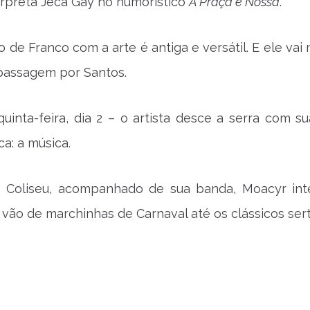
erpreta Jeca Gay no humorístico
A Praça é Nossa
.
 de Franco com a arte é antiga e versátil. E ele vai
passagem por Santos.
uinta-feira, dia 2 – o artista desce a serra com su
ca: a música.
 Coliseu, acompanhado de sua banda, Moacyr int
vão de marchinhas de Carnaval até os clássicos sert