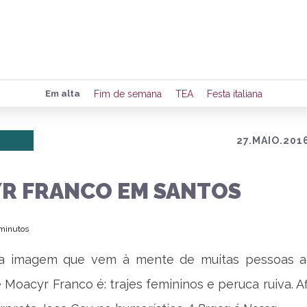
Preencha seus dados para rece
Em alta
Fim de semana
TEA
Festa italiana
de eventos e notícias da região
27.MAIO.2016
Quero 
R FRANCO EM SANTOS
 minutos
ra imagem que vem à mente de muitas pessoas a
e Moacyr Franco é: trajes femininos e peruca ruiva. Af