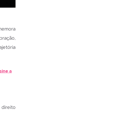
omemora
bração,
ajetória
sine a
direito