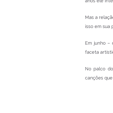
anos ele int
Mas a relação
isso em sua 
Em junho – q
faceta artísti
No palco do
canções que 