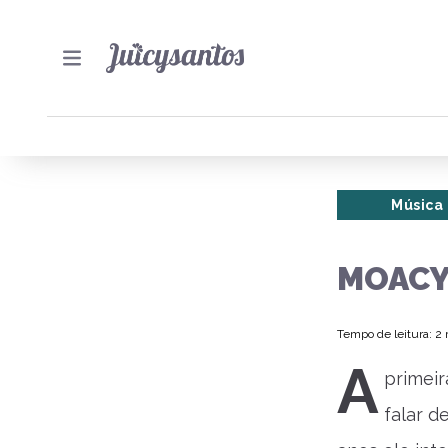
Música
MOACY
Tempo de leitura: 2
A
primei
falar d