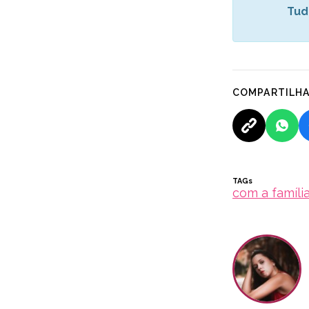
Tud
COMPARTILH
TAGs
com a famíli