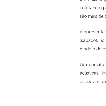
coletânea qu
são mais de 
A apresenta
(sábado), n
modelo de es
Um convite 
acústicas i
especialment