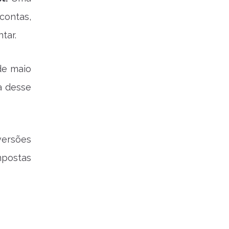
contas,
tar.
de maio
a desse
versões
mpostas