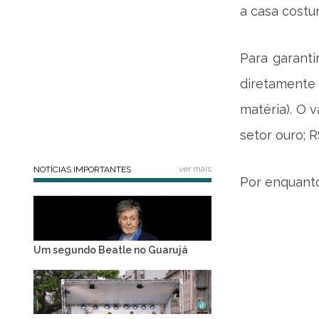
a casa costu
Para garanti
diretamente 
matéria). O v
setor ouro; R
ver mais
NOTÍCIAS IMPORTANTES
Por enquanto
Um segundo Beatle no Guarujá