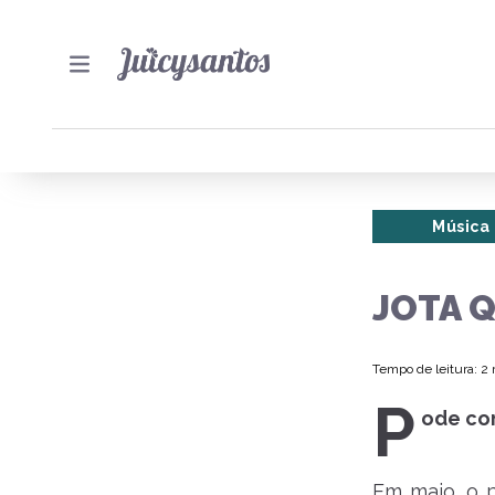
Música
JOTA 
Tempo de leitura: 2
P
ode co
Em maio, o 