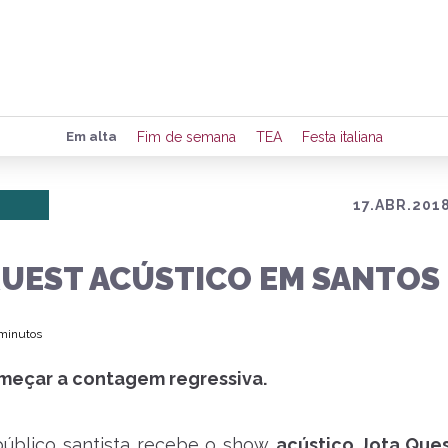
Preencha seus dados para rece
Em alta
Fim de semana
TEA
Festa italiana
de eventos e notícias da região
17.ABR.2018
Quero 
QUEST ACÚSTICO EM SANTOS
 minutos
meçar a contagem regressiva.
público santista recebe o show
acústico Jota Que