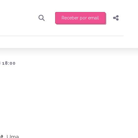
Receber por email
Pesquisar
Compartilhar
ber toda sexta-feira de manhã o resumo
.
Copiar o link
Enviar por Whatsapp
 18:00
Publicar no Facebook
receber novidades
Publicar no X
st.
Uma