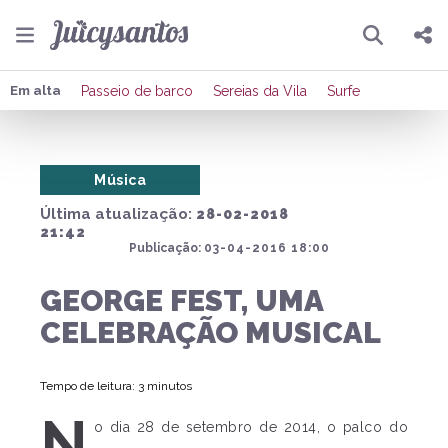
Pesquisar
Compartilhar
Em alta
Passeio de barco
Sereias da Vila
Surfe
Copiar o link
Música
Enviar por Whatsapp
Última atualização:
28-02-2018
Publicar no Facebook
21:42
Publicação:
03-04-2016 18:00
Publicar no X
GEORGE FEST, UMA
CELEBRAÇÃO MUSICAL
Tempo de leitura: 3 minutos
N
o dia 28 de setembro de 2014, o palco do