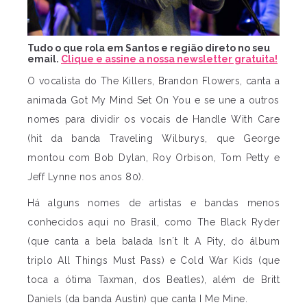
Tudo o que rola em Santos e região direto no seu
email.
Clique e assine a nossa newsletter gratuita!
O vocalista do The Killers, Brandon Flowers, canta a
animada Got My Mind Set On You e se une a outros
nomes para dividir os vocais de Handle With Care
(hit da banda Traveling Wilburys, que George
montou com Bob Dylan, Roy Orbison, Tom Petty e
Jeff Lynne nos anos 80).
Há alguns nomes de artistas e bandas menos
conhecidos aqui no Brasil, como The Black Ryder
(que canta a bela balada Isn´t It A Pity, do álbum
triplo All Things Must Pass) e Cold War Kids (que
toca a ótima Taxman, dos Beatles), além de Britt
Daniels (da banda Austin) que canta I Me Mine.