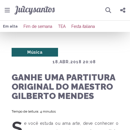
Pesquisar
Compartilhar
Em alta
Fim de semana
TEA
Festa italiana
Copiar o link
Música
Enviar por Whatsapp
18.ABR.2018 20:08
Publicar no Facebook
GANHE UMA PARTITURA
Publicar no X
ORIGINAL DO MAESTRO
GILBERTO MENDES
Tempo de leitura: 4 minutos
S
e você estuda ou ama arte, deve conhecer o