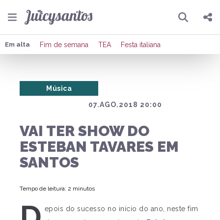
Pesquisar
Compartilhar
Em alta
Fim de semana
TEA
Festa italiana
Copiar o link
Música
Enviar por Whatsapp
07.AGO.2018 20:00
Publicar no Facebook
VAI TER SHOW DO
Publicar no X
ESTEBAN TAVARES EM
SANTOS
Tempo de leitura: 2 minutos
D
epois do sucesso no início do ano, neste fim