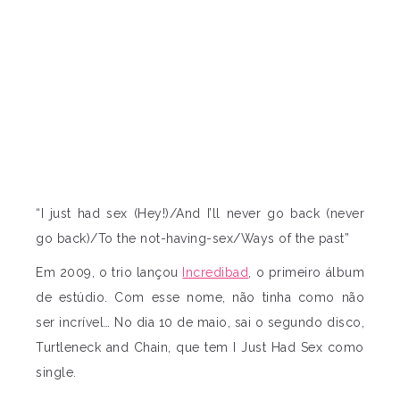
“I just had sex (Hey!)/And I’ll never go back (never
go back)/To the not-having-sex/Ways of the past”
Em 2009, o trio lançou
Incredibad
, o primeiro álbum
de estúdio. Com esse nome, não tinha como não
ser incrível… No dia 10 de maio, sai o segundo disco,
Turtleneck and Chain, que tem I Just Had Sex como
single.