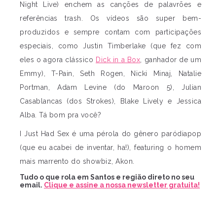
Night Live) enchem as canções de palavrões e
referências trash. Os vídeos são super bem-
produzidos e sempre contam com participações
especiais, como Justin Timberlake (que fez com
eles o agora clássico
Dick in a Box
, ganhador de um
Emmy), T-Pain, Seth Rogen, Nicki Minaj, Natalie
Portman, Adam Levine (do Maroon 5), Julian
Casablancas (dos Strokes), Blake Lively e Jessica
Alba. Tá bom pra você?
I Just Had Sex é uma pérola do gênero paródiapop
(que eu acabei de inventar, ha!), featuring o homem
mais marrento do showbiz, Akon.
Tudo o que rola em Santos e região direto no seu
email.
Clique e assine a nossa newsletter gratuita!