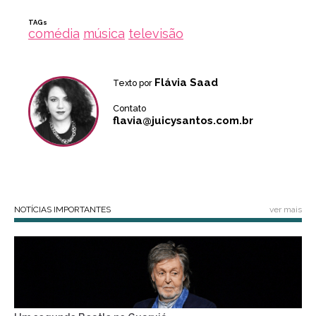
TAGs
comédia
música
televisão
Flávia Saad
Texto por
Contato
flavia@juicysantos.com.br
NOTÍCIAS IMPORTANTES
ver mais