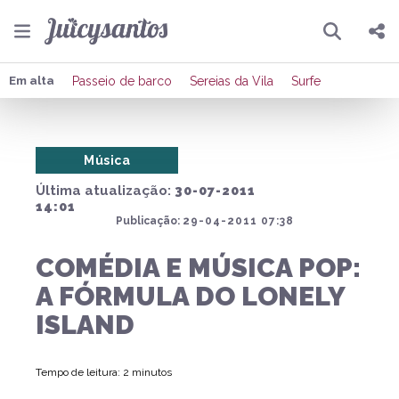
Pesquisar
Compartilhar
Em alta
Passeio de barco
Sereias da Vila
Surfe
Copiar o link
Música
Enviar por Whatsapp
Última atualização:
30-07-2011
Publicar no Facebook
14:01
Publicação:
29-04-2011 07:38
Publicar no X
COMÉDIA E MÚSICA POP:
A FÓRMULA DO LONELY
ISLAND
Tempo de leitura: 2 minutos