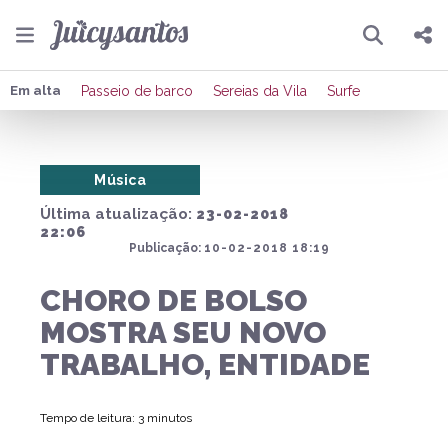
Pesquisar
Compartilhar
Em alta
Passeio de barco
Sereias da Vila
Surfe
Copiar o link
Música
Enviar por Whatsapp
Última atualização:
23-02-2018
Publicar no Facebook
22:06
Publicação:
10-02-2018 18:19
Publicar no X
CHORO DE BOLSO
MOSTRA SEU NOVO
TRABALHO, ENTIDADE
Tempo de leitura: 3 minutos