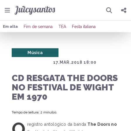
Pesquisar
Compartilhar
Em alta
Fim de semana
TEA
Festa italiana
Copiar o link
Música
Enviar por Whatsapp
17.MAR.2018 18:00
Publicar no Facebook
CD RESGATA THE DOORS
Publicar no X
NO FESTIVAL DE WIGHT
EM 1970
Tempo de leitura: 2 minutos
O
registro antológico da banda
The Doors no