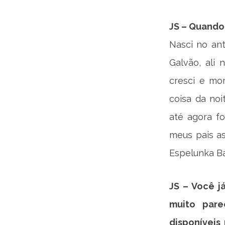
JS – Quando
Nasci no ant
Galvão, ali
cresci e mo
coisa da no
até agora f
meus pais a
Espelunka Ba
JS – Você j
muito pare
disponíveis