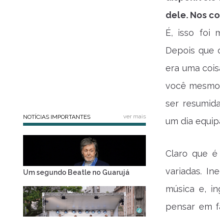
dele. Nos co
É, isso foi
Depois que o
era uma cois
você mesmo e
ser resumida
ver mais
NOTÍCIAS IMPORTANTES
um dia equip
Claro que é
variadas. I
Um segundo Beatle no Guarujá
música e, i
pensar em f