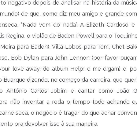
o negativo depois de analisar na história da música
 mundo) de que, como diz meu amigo e grande com
onseca, “Nada vem do nada”. A Elizeth Cardoso e
lis Regina, o violão de Baden Powell para o Toquinh
 Meira para Baden), Villa-Lobos para Tom, Chet Bak
oso, Bob Dylan para John Lennon (por favor ouçam
your love away, do album Help! e me digam) e, por
o Buarque dizendo, no começo da carreira, que queri
o Antônio Carlos Jobim e cantar como João Gi
pra não inventar a roda o tempo todo achando q
carne seca, o negócio é tragar do que achar conven
mento pra devolver isso à sua maneira.