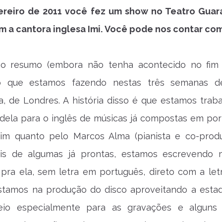
ereiro de 2011 você fez um show no Teatro Gua
m a cantora inglesa Imi. Você pode nos contar com
 o resumo (embora não tenha acontecido no fi
do que estamos fazendo nestas três semanas d
, de Londres. A história disso é que estamos trab
dela para o inglês de músicas já compostas em por
im quanto pelo Marcos Alma (pianista e co-prod
ois de algumas já prontas, estamos escrevendo 
pra ela, sem letra em português, direto com a letr
Estamos na produção do disco aproveitando a estad
eio especialmente para as gravações e alguns