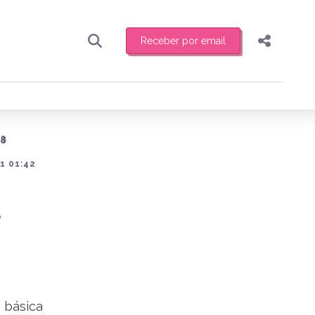
Receber por email
Pesquisar
Compartilhar
ber toda sexta-feira de manhã o resumo
.
Copiar o link
18
Enviar por Whatsapp
1 01:42
Publicar no Facebook
receber novidades
Publicar no X
 básica