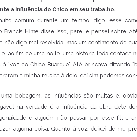
nte a influência do Chico em seu trabalho.
 muito comum durante um tempo, digo, esse come
 Francis Hime disse isso, parei e pensei sobre. At
a não digo mal resolvida, mas um sentimento de que
, ao fim de uma noite, uma história toda contada 
 à “voz do Chico Buarque”. Até brincava dizendo “
ararem a minha música à dele, daí sim podemos conv
 uma bobagem, as influências são muitas e, obvi
negável na verdade é a influência da obra dele de
ngenuidade é alguém não passar por esse filtro a
azer alguma coisa. Quanto à voz, deixei de me pr