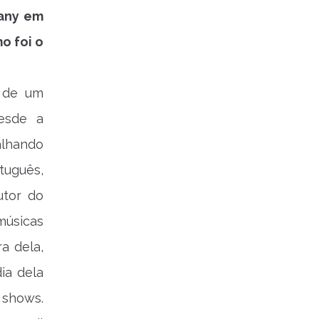
rany em
o foi o
m de um
esde a
alhando
tuguês,
utor do
músicas
a dela,
ia dela
 shows.