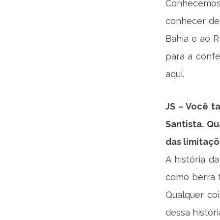
Conhecemos 
conhecer de 
Bahia e ao R
para a confe
aqui.
JS – Você t
Santista. Q
das limitaçõ
A história d
como berra t
Qualquer co
dessa históri