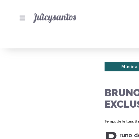
Música
BRUNO
EXCLUS
Tempo de leitura: 8
runo d