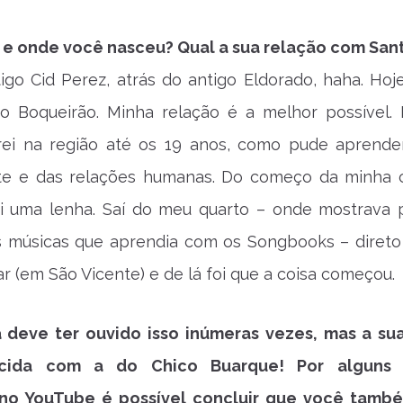
 e onde você nasceu? Qual a sua relação com San
igo Cid Perez, atrás do antigo Eldorado, haha. Hoje
 no Boqueirão. Minha relação é a melhor possível.
rei na região até os 19 anos, como pude aprende
ite e das relações humanas. Do começo da minha c
oi uma lenha. Saí do meu quarto – onde mostrava 
s músicas que aprendia com os Songbooks – direto
r (em São Vicente) e de lá foi que a coisa começou.
á deve ter ouvido isso inúmeras vezes, mas a su
cida com a do Chico Buarque! Por alguns 
 no YouTube é possível concluir que você tamb