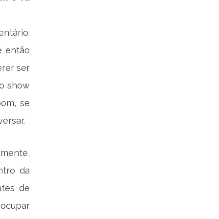
ntário.
é então
rer ser
no show
bom, se
ersar.
amente,
ntro da
ntes de
eocupar