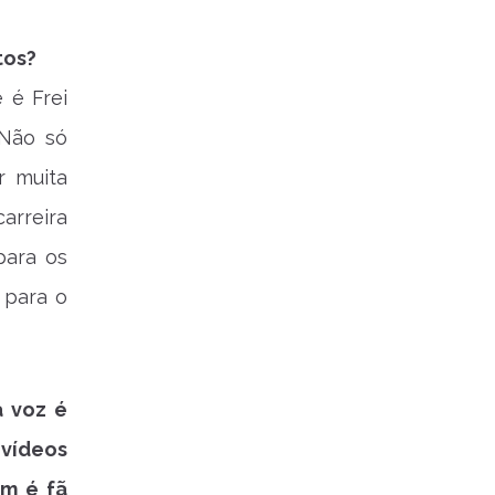
tos?
 é Frei
 Não só
r muita
arreira
para os
 para o
a voz é
vídeos
ém é fã