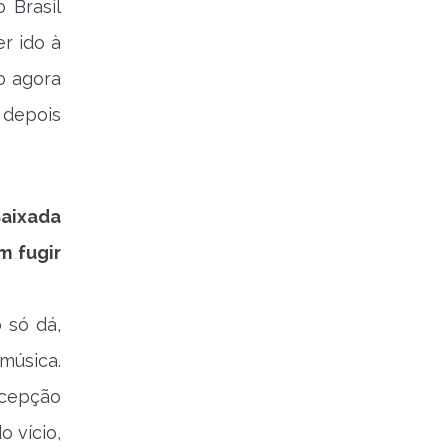
 Brasil
r ido à
o agora
 depois
Baixada
m fugir
 só dá,
música.
rcepção
o vício,