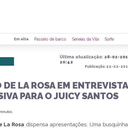
Preencha seus dados para rece
Em alta
Passeio de barco
Sereias da Vila
Surfe
de eventos e notícias da região
Última atualização:
26-02-20
20:42
Publicação:
22-02-201
Quero 
 DE LA ROSA EM ENTREVISTA
IVA PARA O JUICY SANTOS
 minutos
e La Rosa
dispensa apresentações. Uma busquinha