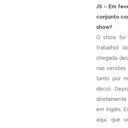
JS – Em fev
conjunto co
show?
O show foi
trabalho) 
chegada dela
nas versões 
tanto por m
disco). Dep
diretamente 
em inglês. 
aqui, que v