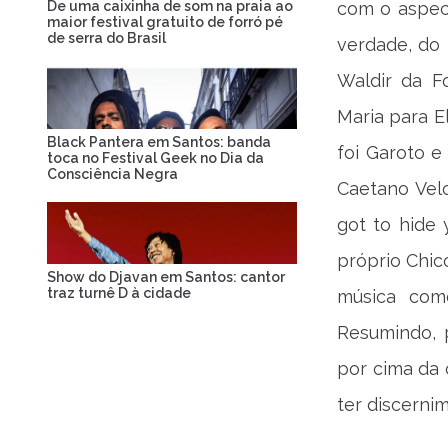
De uma caixinha de som na praia ao
com o aspect
maior festival gratuito de forró pé
de serra do Brasil
verdade, do
Waldir da F
Maria para E
Black Pantera em Santos: banda
foi Garoto e
toca no Festival Geek no Dia da
Consciência Negra
Caetano Vel
got to hide 
próprio Chic
Show do Djavan em Santos: cantor
traz turnê D à cidade
música com
Resumindo, 
por cima da 
ter discerni