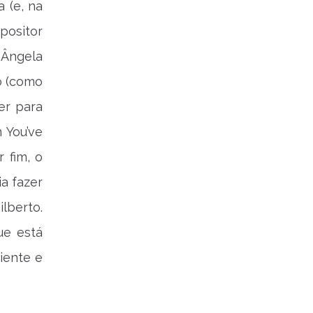
 (e, na
positor
 Ângela
o (como
er para
 You’ve
 fim, o
a fazer
lberto.
ue está
iente e