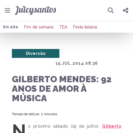
Pesquisar
Compartilhar
Em alta
Fim de semana
TEA
Festa italiana
Copiar o link
Diversão
Enviar por Whatsapp
15.JUL.2014 08:36
Publicar no Facebook
GILBERTO MENDES: 92
Publicar no X
ANOS DE AMOR À
MÚSICA
Tempo de leitura: 2 minutos
N
o próximo sábado (19 de julho),
Gilberto