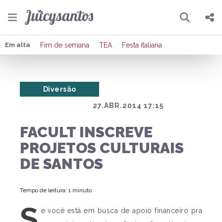
Pesquisar
Compartilhar
Em alta
Fim de semana
TEA
Festa italiana
Copiar o link
Diversão
Enviar por Whatsapp
27.ABR.2014 17:15
Publicar no Facebook
FACULT INSCREVE
Publicar no X
PROJETOS CULTURAIS
DE SANTOS
Tempo de leitura: 1 minuto
S
e você está em busca de apoio financeiro pra