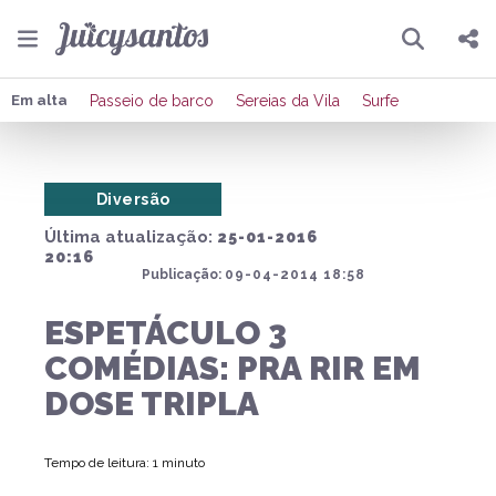
Pesquisar
Compartilhar
Em alta
Passeio de barco
Sereias da Vila
Surfe
Copiar o link
Diversão
Enviar por Whatsapp
Última atualização:
25-01-2016
Publicar no Facebook
20:16
Publicação:
09-04-2014 18:58
Publicar no X
ESPETÁCULO 3
COMÉDIAS: PRA RIR EM
DOSE TRIPLA
Tempo de leitura: 1 minuto