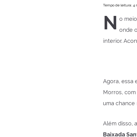
Tempo de leitura: 4
N
o meio
onde o
interior. Ac
Agora, essa e
Morros, co
uma chance r
Além disso, 
Baixada Sant