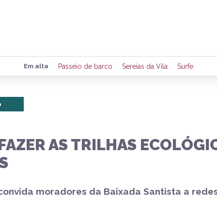
Preencha seus dados para rece
Em alta
Passeio de barco
Sereias da Vila
Surfe
de eventos e notícias da região
o
Quero 
FAZER AS TRILHAS ECOLÓGI
S
a convida moradores da Baixada Santista a red