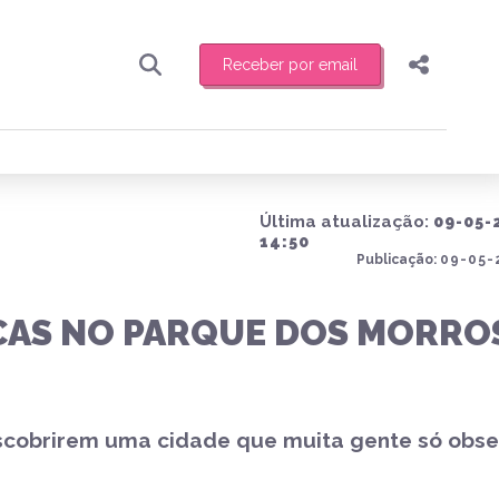
Receber por email
Pesquisar
Compartilhar
ber toda sexta-feira de manhã o resumo
.
Copiar o link
Última atualização:
09-05-
Enviar por Whatsapp
14:50
Publicação:
09-05-
Publicar no Facebook
receber novidades
CAS NO PARQUE DOS MORRO
Publicar no X
escobrirem uma cidade que muita gente só obs