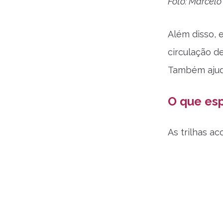
Foto: Marcel
Além disso, 
circulação d
Também ajuda
O que esp
As trilhas a