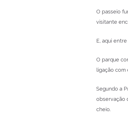
O passeio fu
visitante en
E, aqui entre
O parque con
ligação com 
Segundo a Pr
observação d
cheio.