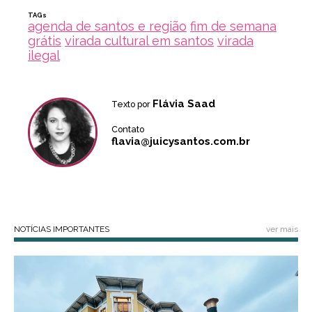
TAGs
agenda de santos e região
fim de semana
grátis
virada cultural em santos
virada
ilegal
Flávia Saad
Texto por
Contato
flavia@juicysantos.com.br
NOTÍCIAS IMPORTANTES
ver mais