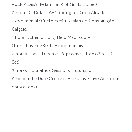
Rock / casA de familia: Riot Grrrls DJ Set)
0 hora: DJ Dóla “LAB” Rodrigues (IndicAtiva Rec-
Experimental/Guetotech) + Rastaman Conspiração
Caiçara
1 hora: Dubianchi x Dj Beto Machado –
(Turntablismo/Beats Experimentais)
2 horas: Flavia Durante (Popscene – Rock/Soul DJ
Set)
3 horas: Futuráfrica Sessions (Futuristic
Afrosounds/Dub/Grooves Brazucas + Live Acts com
convidados)