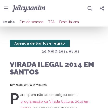
Pesquisar
Compartilhar
Em alta
Fim de semana
TEA
Festa italiana
Copiar o link
Agenda de Santos e região
Enviar por Whatsapp
29.MAIO.2014 08:01
Publicar no Facebook
VIRADA ILEGAL 2014 EM
Publicar no X
SANTOS
Tempo de leitura: 2 minutos
P
ara quem não se empolgou com a
programação da Virada Cultural 2014 em