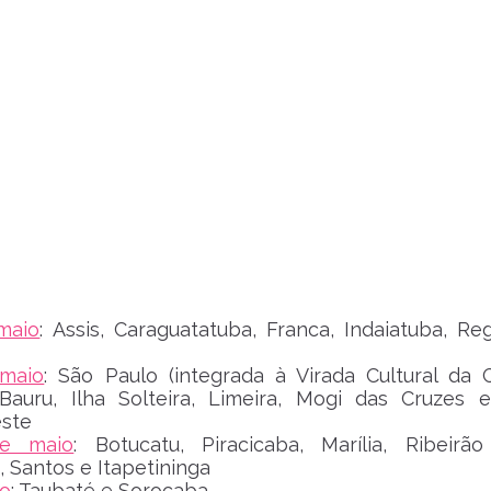
maio
: Assis, Caraguatatuba, Franca, Indaiatuba, Reg
maio
: São Paulo (integrada à Virada Cultural da Ca
 Bauru, Ilha Solteira, Limeira, Mogi das Cruzes 
este
e maio
: Botucatu, Piracicaba, Marília, Ribeirão
 Santos e Itapetininga
ho
: Taubaté e Sorocaba