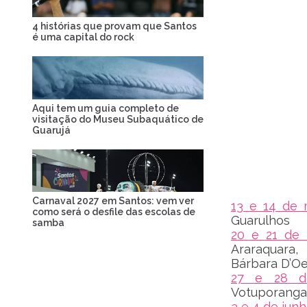
4 histórias que provam que Santos
é uma capital do rock
Aqui tem um guia completo de
visitação do Museu Subaquático de
Guarujá
Carnaval 2027 em Santos: vem ver
13 e 14 de 
como será o desfile das escolas de
Guarulhos
samba
20 e 21 de 
Araraquara,
Bárbara D’O
27 e 28 d
Votuporanga,
3 e 4 de jun