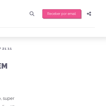
Receber por email
Pesquisar
Compartilhar
ber toda sexta-feira de manhã o resumo
.
Copiar o link
Enviar por Whatsapp
 21:11
Publicar no Facebook
receber novidades
EM
Publicar no X
o, super