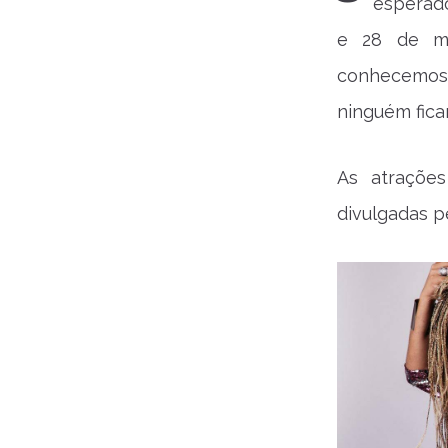
esperado
e 28 de ma
conhecemos 
ninguém fica
As atraçõe
divulgadas p