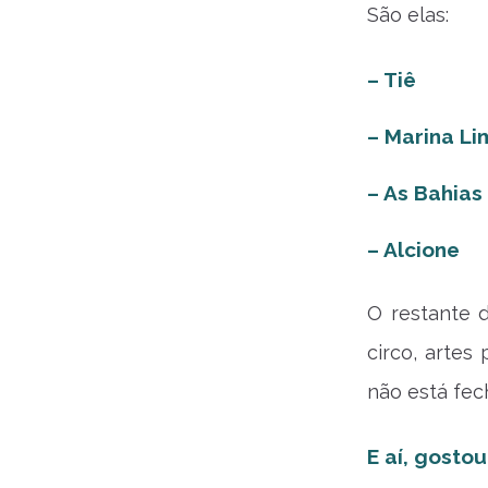
São elas:
– Tiê
– Marina Li
– As Bahias 
– Alcione
O restante 
circo, artes
não está fec
E aí, gosto