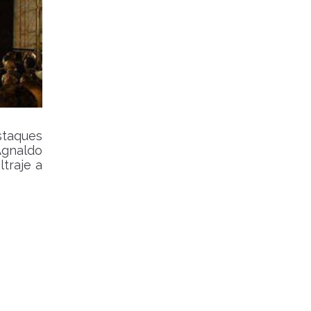
taques
Agnaldo
traje a