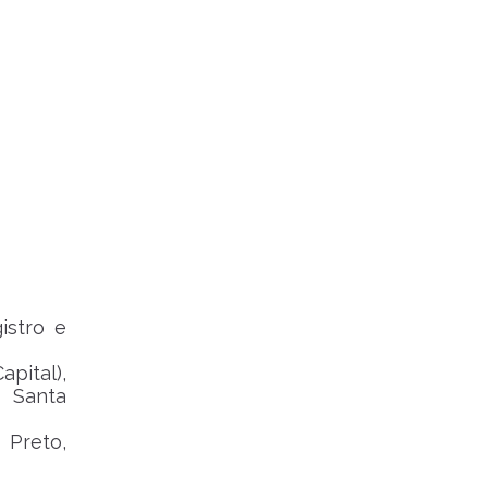
istro e
pital),
e Santa
 Preto,