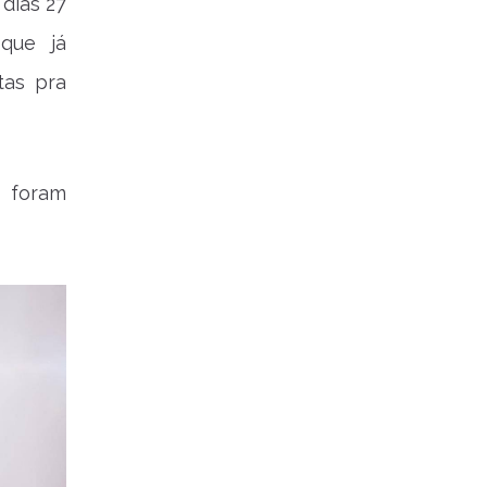
dias 27
que já
tas pra
) foram