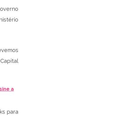
Governo
istério
revemos
 Capital
sine a
nks para