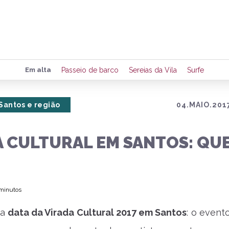
Preencha seus dados para rece
Em alta
Passeio de barco
Sereias da Vila
Surfe
de eventos e notícias da região
Santos e região
04.MAIO.2017
Quero 
A CULTURAL EM SANTOS: QU
 minutos
 a
data da Virada Cultural 2017 em Santos
: o event