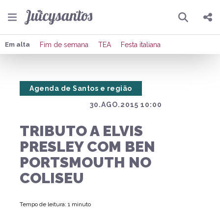
Pesquisar
Compartilhar
Em alta
Fim de semana
TEA
Festa italiana
Copiar o link
Agenda de Santos e região
Enviar por Whatsapp
30.AGO.2015 10:00
Publicar no Facebook
TRIBUTO A ELVIS
Publicar no X
PRESLEY COM BEN
PORTSMOUTH NO
COLISEU
Tempo de leitura: 1 minuto