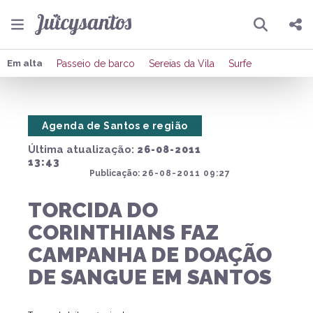
Pesquisar
Compartilhar
Em alta
Passeio de barco
Sereias da Vila
Surfe
Copiar o link
Agenda de Santos e região
Enviar por Whatsapp
Última atualização:
26-08-2011
Publicar no Facebook
13:43
Publicação:
26-08-2011 09:27
Publicar no X
TORCIDA DO
CORINTHIANS FAZ
CAMPANHA DE DOAÇÃO
DE SANGUE EM SANTOS