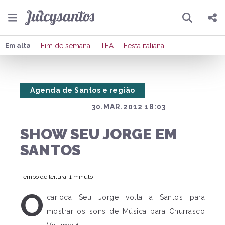
Pesquisar
Compartilhar
Em alta
Fim de semana
TEA
Festa italiana
Copiar o link
Agenda de Santos e região
Enviar por Whatsapp
30.MAR.2012 18:03
Publicar no Facebook
SHOW SEU JORGE EM
Publicar no X
SANTOS
Tempo de leitura: 1 minuto
O
carioca Seu Jorge volta a Santos para
mostrar os sons de Música para Churrasco