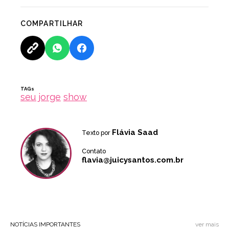
COMPARTILHAR
TAGs
seu jorge
show
Flávia Saad
Texto por
Contato
flavia@juicysantos.com.br
NOTÍCIAS IMPORTANTES
ver mais