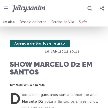
Pesquisar
Compartilhar
Em alta
Passeio de barco
Sereias da Vila
Surfe
Copiar o link
Agenda de Santos e região
Enviar por Whatsapp
10.JAN.2012 10:11
Publicar no Facebook
SHOW MARCELO D2 EM
Publicar no X
SANTOS
Tempo de leitura: 1 minuto
D
epois de alguns anos sem aparecer por aqui,
Marcelo D2
volta a Santos para fazer show