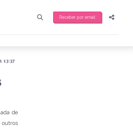
Receber por email
Pesquisar
Compartilhar
ber toda sexta-feira de manhã o resumo
.
Copiar o link
Enviar por Whatsapp
1 13:37
Publicar no Facebook
receber novidades
S
Publicar no X
tada de
 outros