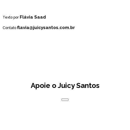
Flávia Saad
Texto por
flavia@juicysantos.com.br
Contato
Apoie o Juicy Santos