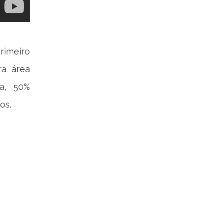
Primeiro
ra área
na, 50%
os.