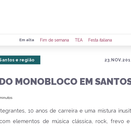
Preencha seus dados para rece
Em alta
Fim de semana
TEA
Festa italiana
de eventos e notícias da região
Santos e região
23.NOV.201
Quero 
DO MONOBLOCO EM SANTO
 minutos
ntegrantes, 10 anos de carreira e uma mistura inusi
om elementos de música clássica, rock, frevo e