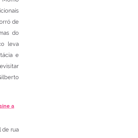
cionais
orró de
amas do
o leva
tácia e
visitar
ilberto
sine a
 de rua