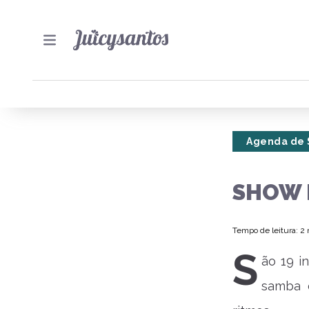
Agenda de 
SHOW 
Tempo de leitura: 2
S
ão 19 i
samba c