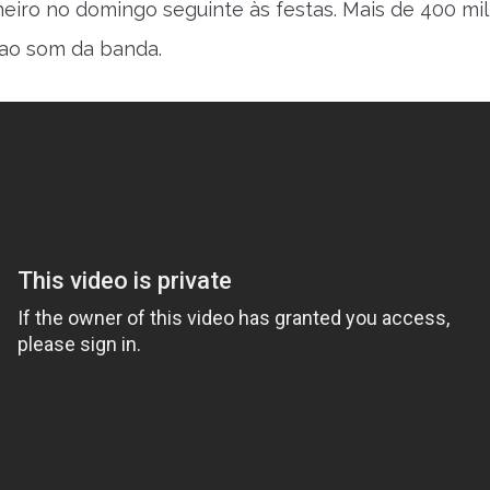
neiro no domingo seguinte às festas. Mais de 400 mil
ao som da banda.