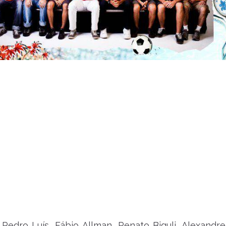
 Pedro Luís, Fábio Allman, Renato Biguli, Alexand