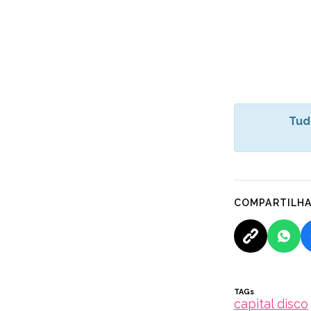
Tud
COMPARTILH
TAGs
capital disco