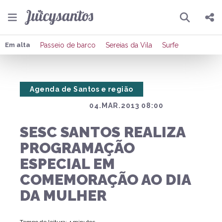
Pesquisar
Compartilhar
Em alta
Passeio de barco
Sereias da Vila
Surfe
Copiar o link
Agenda de Santos e região
Enviar por Whatsapp
04.MAR.2013 08:00
Publicar no Facebook
SESC SANTOS REALIZA
Publicar no X
PROGRAMAÇÃO
ESPECIAL EM
COMEMORAÇÃO AO DIA
DA MULHER