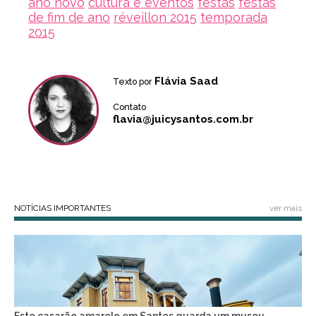
ano novo
cultura e eventos
festas
festas
de fim de ano
réveillon 2015
temporada
2015
Flávia Saad
Texto por
Contato
flavia@juicysantos.com.br
NOTÍCIAS IMPORTANTES
ver mais