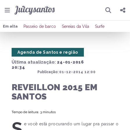
Pesquisar
Compartilhar
Em alta
Passeio de barco
Sereias da Vila
Surfe
Copiar o link
Agenda de Santos e região
Enviar por Whatsapp
Última atualização:
24-01-2016
Publicar no Facebook
20:34
Publicação:
01-12-2014 12:00
Publicar no X
REVEILLON 2015 EM
SANTOS
Tempo de leitura: 3 minutos
S
e você está procurando um lugar pra passar o