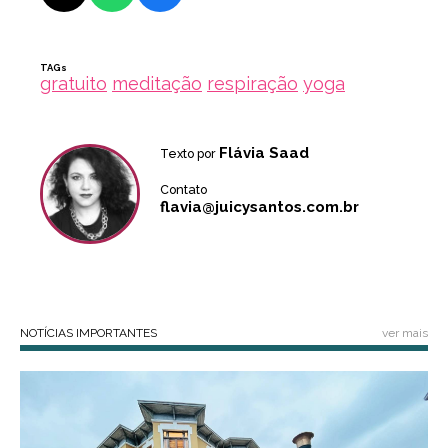
TAGs
gratuito
meditação
respiração
yoga
Flávia Saad
Texto por
Contato
flavia@juicysantos.com.br
NOTÍCIAS IMPORTANTES
ver mais