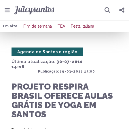
Pesquisar
Compartilhar
Em alta
Fim de semana
TEA
Festa italiana
Copiar o link
Agenda de Santos e região
Enviar por Whatsapp
Última atualização:
30-07-2011
Publicar no Facebook
14:18
Publicação:
19-03-2011 15:00
Publicar no X
PROJETO RESPIRA
BRASIL OFERECE AULAS
GRÁTIS DE YOGA EM
SANTOS