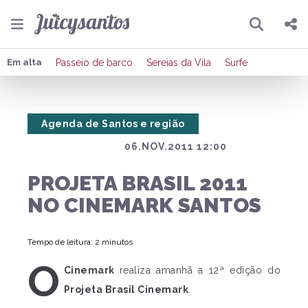
Pesquisar
Compartilhar
Em alta
Passeio de barco
Sereias da Vila
Surfe
Copiar o link
Agenda de Santos e região
Enviar por Whatsapp
06.NOV.2011 12:00
Publicar no Facebook
PROJETA BRASIL 2011
Publicar no X
NO CINEMARK SANTOS
Tempo de leitura: 2 minutos
O
Cinemark
realiza amanhã a 12ª edição do
Projeta Brasil Cinemark
.