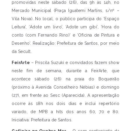
promovidas neste sábado (26), das 9h às 14h, no
Mercado Municipal (Praça Iguatemi Martins, s/nº –
Vila Nova). No local, o público participa do ‘Espaço
Leitura’, ‘Adote um livro’, ‘Adote um gibi’, ‘Hora do
conto (com Fernando Rino)’ e ‘Oficina de Pintura e
Desenho’. Realização: Prefeitura de Santos, por meio
da Secult.
FeirArte
– Priscila Suzuki e convidados fazem show
neste fim de semana, durante a FeirArte, que
acontece sábado (26) na praia do Boqueirão
(próximo à Avenida Conselheiro Nébias) e domingo
(27), em frente ao Sesc (Aparecida). A apresentação
ocorre às 18h nos dois dias e inclui repertório
variado, de MPB a hits dos anos 60, 70 e 80.
Iniciativa: Prefeitura de Santos.
Gafieira no Quebra-Mar
– O som contagiante da