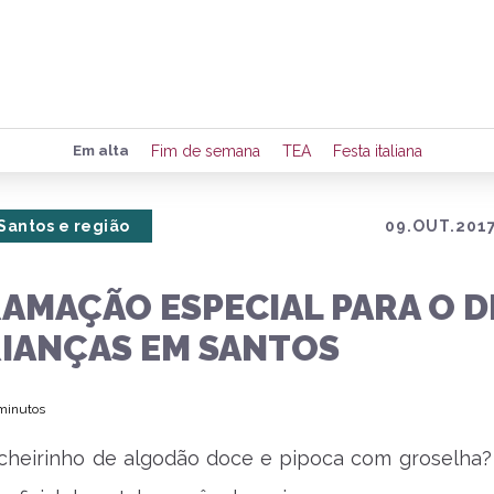
Preencha seus dados para rece
Em alta
Fim de semana
TEA
Festa italiana
de eventos e notícias da região
Santos e região
09.OUT.2017
Quero 
AMAÇÃO ESPECIAL PARA O D
RIANÇAS EM SANTOS
 minutos
 cheirinho de algodão doce e pipoca com groselha?