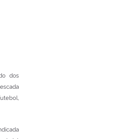
do dos
escada
utebol,
ndicada