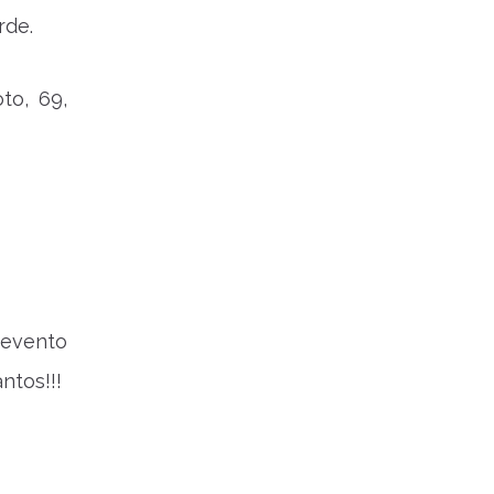
rde.
to, 69,
 evento
ntos!!!