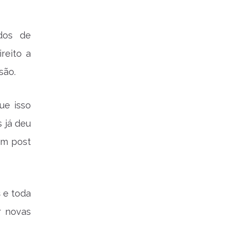
idos de
reito a
são.
ue isso
 já deu
um post
s
e toda
r novas