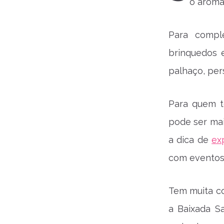
o aroma 
Para comple
brinquedos 
palhaço, per
Para quem t
pode ser mai
a dica de
ex
com evento
Tem muita c
a Baixada Sa