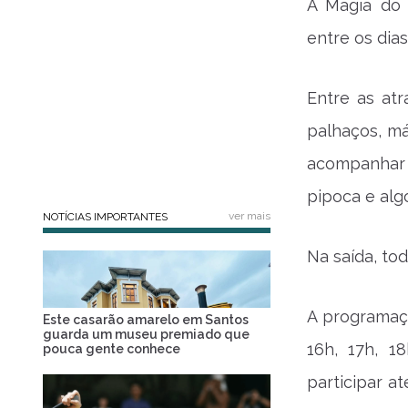
A Magia do 
entre os dias
Entre as at
palhaços, má
acompanhar a
pipoca e alg
ver mais
NOTÍCIAS IMPORTANTES
Na saída, to
A programaçã
Este casarão amarelo em Santos
guarda um museu premiado que
16h, 17h, 1
pouca gente conhece
participar a