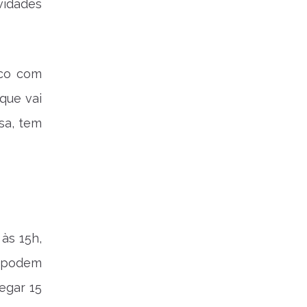
vidades
rco com
que vai
sa, tem
às 15h,
e podem
hegar 15