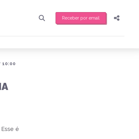
Receber por email
Pesquisar
Compartilhar
ber toda sexta-feira de manhã o resumo
.
Copiar o link
Enviar por Whatsapp
 10:00
Publicar no Facebook
receber novidades
IA
Publicar no X
 Esse é