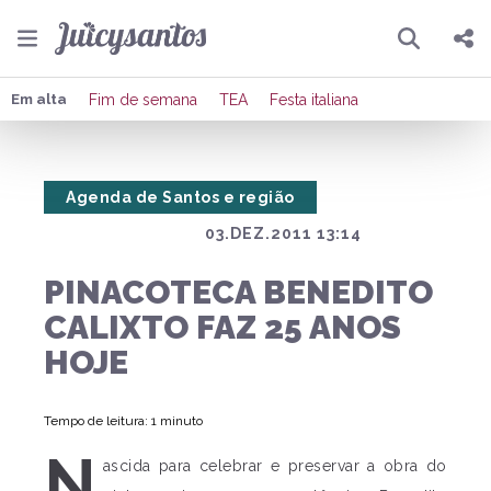
Pesquisar
Compartilhar
Em alta
Fim de semana
TEA
Festa italiana
Copiar o link
Agenda de Santos e região
Enviar por Whatsapp
03.DEZ.2011 13:14
Publicar no Facebook
PINACOTECA BENEDITO
Publicar no X
CALIXTO FAZ 25 ANOS
HOJE
Tempo de leitura: 1 minuto
N
ascida para celebrar e preservar a obra do