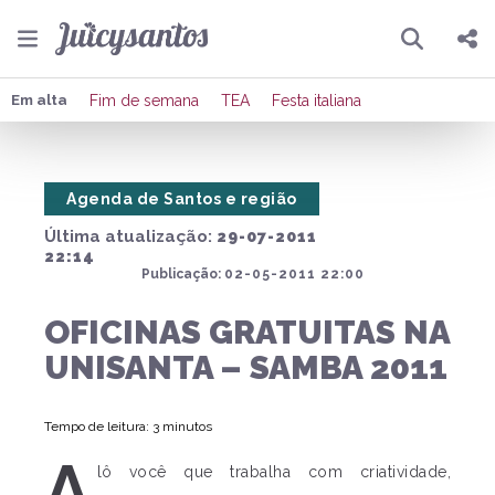
Pesquisar
Compartilhar
Em alta
Fim de semana
TEA
Festa italiana
Copiar o link
Agenda de Santos e região
Enviar por Whatsapp
Última atualização:
29-07-2011
Publicar no Facebook
22:14
Publicação:
02-05-2011 22:00
Publicar no X
OFICINAS GRATUITAS NA
UNISANTA – SAMBA 2011
Tempo de leitura: 3 minutos
A
lô você que trabalha com criatividade,