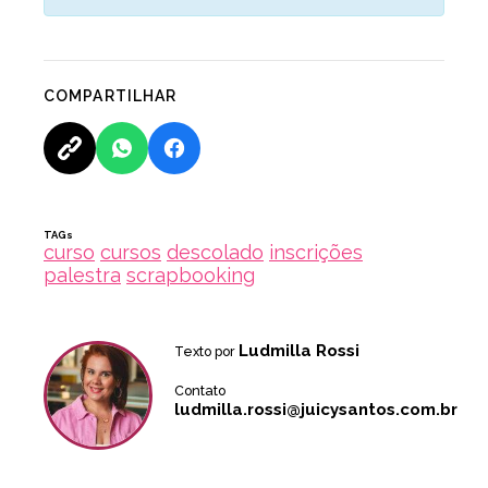
COMPARTILHAR
TAGs
curso
cursos
descolado
inscrições
palestra
scrapbooking
Ludmilla Rossi
Texto por
Contato
ludmilla.rossi@juicysantos.com.br