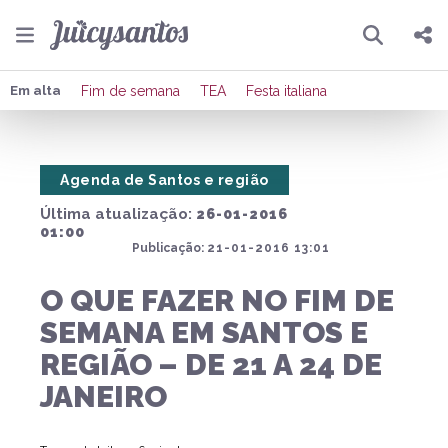
Pesquisar
Compartilhar
Em alta
Fim de semana
TEA
Festa italiana
Copiar o link
Agenda de Santos e região
Enviar por Whatsapp
Última atualização:
26-01-2016
Publicar no Facebook
01:00
Publicação:
21-01-2016 13:01
Publicar no X
O QUE FAZER NO FIM DE
SEMANA EM SANTOS E
REGIÃO – DE 21 A 24 DE
JANEIRO