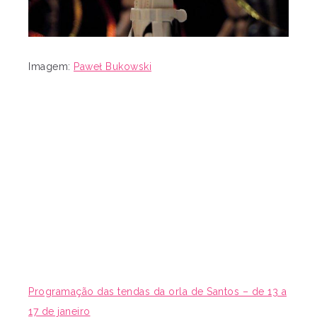
Imagem:
Paweł Bukowski
Programação das tendas da orla de Santos – de 13 a
17 de janeiro