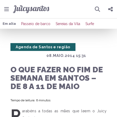
Pesquisar
Compartilhar
Em alta
Passeio de barco
Sereias da Vila
Surfe
Copiar o link
Agenda de Santos e região
Enviar por Whatsapp
08.MAIO.2014 15:31
Publicar no Facebook
O QUE FAZER NO FIM DE
Publicar no X
SEMANA EM SANTOS –
DE 8 A 11 DE MAIO
Tempo de leitura: 6 minutos
P
arabéns a todas as mães que leem o Juicy