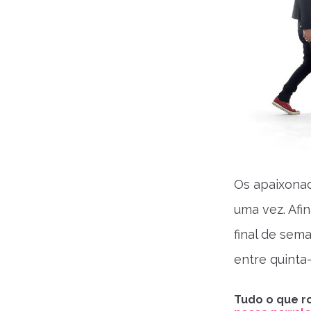
Os apaixonad
uma vez. Afi
final de sema
entre quinta-
Tudo o que ro