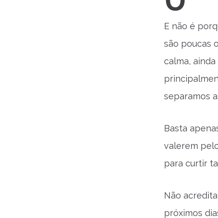
U
E não é porqu
são poucas o
calma, ainda 
principalmen
separamos a
Basta apenas
valerem pelo
para curtir 
Não acredita
próximos dia