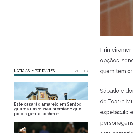
Primeirament
opções, send
quem tem cr
ver mais
NOTÍCIAS IMPORTANTES
Sábado e dom
do Teatro Mu
Este casarão amarelo em Santos
guarda um museu premiado que
espetáculo 
pouca gente conhece
personagens 