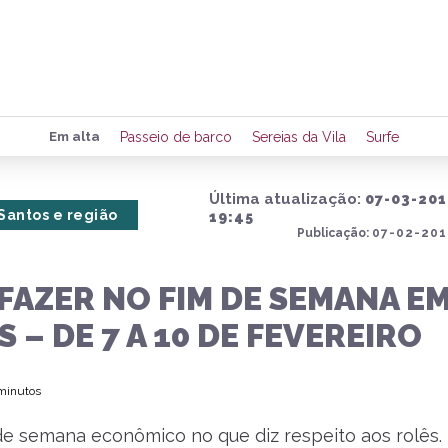
Preencha seus dados para rece
Em alta
Passeio de barco
Sereias da Vila
Surfe
de eventos e notícias da região
Última atualização:
07-03-201
Santos e região
19:45
Publicação:
07-02-201
Quero 
FAZER NO FIM DE SEMANA E
 – DE 7 A 10 DE FEVEREIRO
 minutos
de semana econômico no que diz respeito aos rolês.