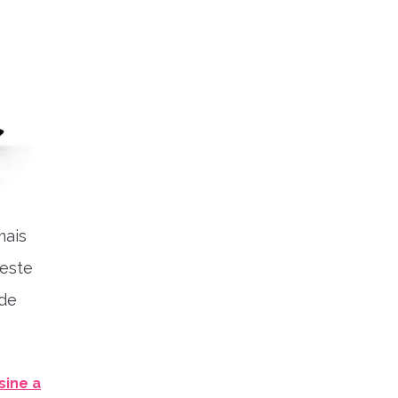
mais
neste
ade
sine a