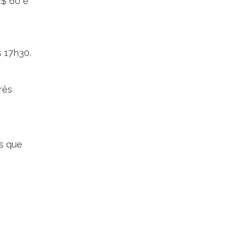
R$ 60 e
 17h30.
rês
es que