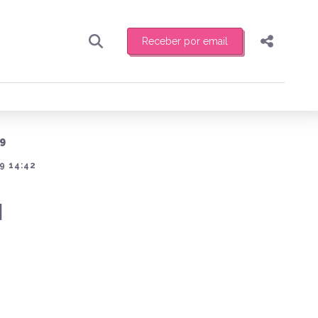
Receber por email
Pesquisar
Compartilhar
ber toda sexta-feira de manhã o resumo
.
Copiar o link
9
Enviar por Whatsapp
9 14:42
Publicar no Facebook
receber novidades
M
Publicar no X