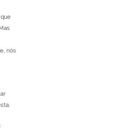
a que
 Mas
e, nós
dar
sta.
s