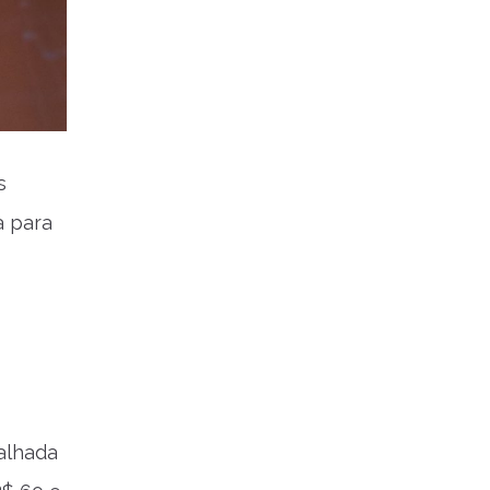
s
a para
alhada