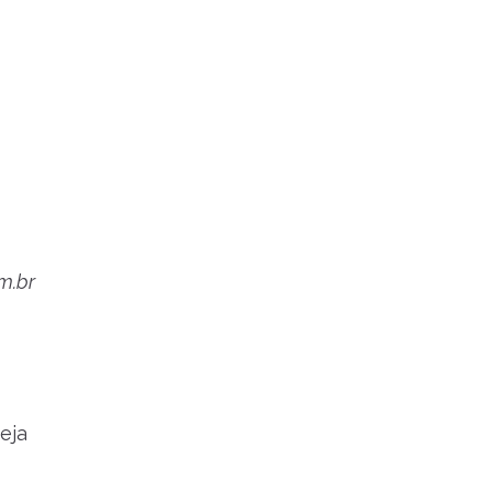
m.br
eja