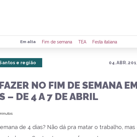
Preencha seus dados para rece
Em alta
Fim de semana
TEA
Festa italiana
de eventos e notícias da região
Santos e região
04.ABR.201
Quero 
FAZER NO FIM DE SEMANA E
 – DE 4 A 7 DE ABRIL
 minutos
 semana de 4 dias? Não dá pra matar o trabalho, mas