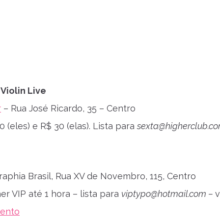
 Violin Live
r
– Rua José Ricardo, 35 – Centro
 (eles) e R$ 30 (elas). Lista para
sexta@higherclub.co
aphia Brasil, Rua XV de Novembro, 115, Centro
r VIP até 1 hora – lista para
viptypo@hotmail.com
–
v
vento