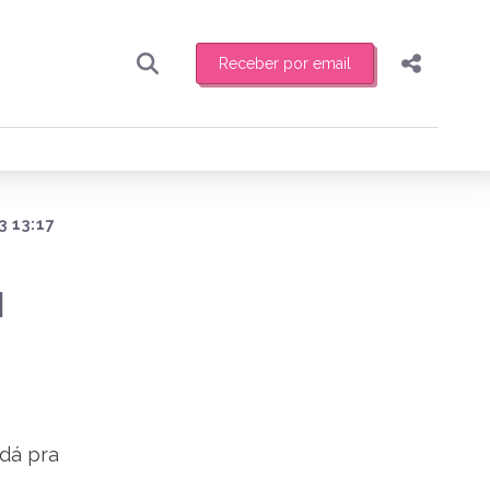
Receber por email
Pesquisar
Compartilhar
ber toda sexta-feira de manhã o resumo
.
Copiar o link
Enviar por Whatsapp
3 13:17
Publicar no Facebook
receber novidades
M
Publicar no X
 dá pra