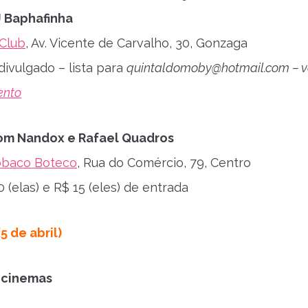
J Baphafinha
Club
, Av. Vicente de Carvalho, 30, Gonzaga
divulgado – lista para
quintaldomoby@hotmail.com
– v
ento
om Nandox e Rafael Quadros
obaco Boteco
, Rua do Comércio, 79, Centro
 (elas) e R$ 15 (eles) de entrada
5 de abril)
s cinemas