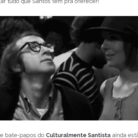
tar tudo que Santos tem pra oferecer!
s e bate-papos do
Culturalmente Santista
ainda est