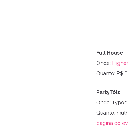
Full House –
Onde:
Highe
Quanto: R$ 80
PartyTóis
Onde: Typogr
Quanto: mulhe
página do e