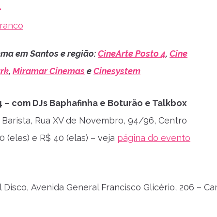
.
Branco
ema em Santos e região:
CineArte Posto 4
,
Cine
rk
,
Miramar Cinemas
e
Cinesystem
4 – com DJs Baphafinha e Boturão e Talkbox
i Barista, Rua XV de Novembro, 94/96, Centro
 (eles) e R$ 40 (elas) – veja
página do evento
l Disco, Avenida General Francisco Glicério, 206 – C