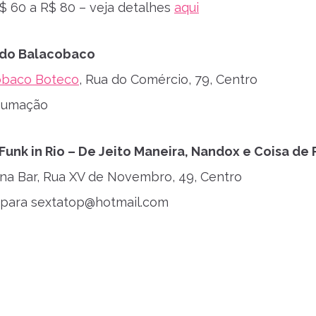
$ 60 a R$ 80 – veja detalhes
aqui
 do Balacobaco
obaco Boteco
, Rua do Comércio, 79, Centro
sumação
Funk in Rio – De Jeito Maneira, Nandox e Coisa de 
na Bar, Rua XV de Novembro, 49, Centro
a para
sextatop@hotmail.com