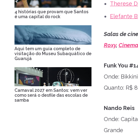
Therese D
4 histórias que provam que Santos
Elefante 
é uma capital do rock
Salas de cin
Roxy
,
Cinema
Aqui tem um guia completo de
visitação do Museu Subaquático de
Guarujá
Funk You #1
Onde: Bikkin
Quanto: R$ 80
Carnaval 2027 em Santos: vem ver
como será o desfile das escolas de
samba
Nando Reis
Onde: Capita
Grande