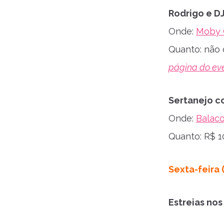
Rodrigo e D
Onde:
Moby 
Quanto: não 
página do ev
Sertanejo c
Onde:
Balac
Quanto: R$ 10
Sexta-feira (
Estreias no